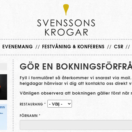
/
EVENEMANG
//
FESTVÅNING & KONFERENS
//
CSR
//
GÖR EN BOKNINGSFÖRFR
Fyll i formuläret så återkommer vi snarast via ma
helgdagar hänvisar vi dig att kontakta oss direkt v
Vänligen observera att bokningen gäller först när 
RESTAURANG
*
FÖRNAMN
*