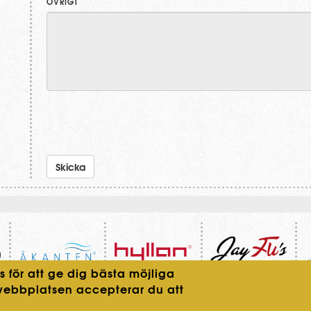
ÖVRIGT
 för att ge dig bästa möjliga
webbplatsen accepterar du att