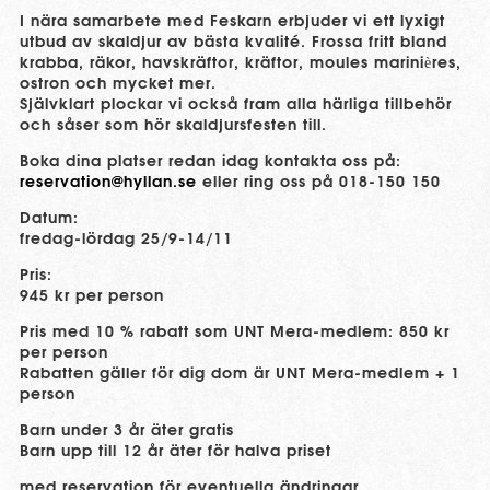
I nära samarbete med Feskarn erbjuder vi ett lyxigt
utbud av skaldjur av bästa kvalité. Frossa fritt bland
krabba, räkor, havskräftor, kräftor, moules marinières,
ostron och mycket mer.
Självklart plockar vi också fram alla härliga tillbehör
och såser som hör skaldjursfesten till.
Boka dina platser redan idag kontakta oss på:
reservation@hyllan.se
eller ring oss på 018-150 150
Datum:
fredag-lördag 25/9-14/11
Pris:
945 kr per person
Pris med 10 % rabatt som UNT Mera-medlem: 850 kr
per person
Rabatten gäller för dig dom är UNT Mera-medlem + 1
person
Barn under 3 år äter gratis
Barn upp till 12 år äter för halva priset
med reservation för eventuella ändringar